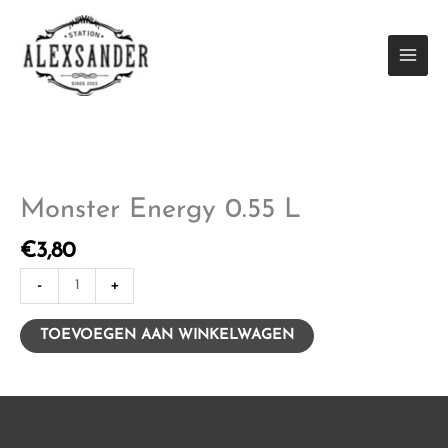
Ga
naar
de
inhoud
Monster Energy 0.55 L
€
3,80
Monster
-
+
Energy
0.55
TOEVOEGEN AAN WINKELWAGEN
L
aantal