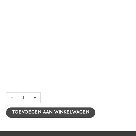
Gebakken
-
+
Ei
met
TOEVOEGEN AAN WINKELWAGEN
spek
aantal