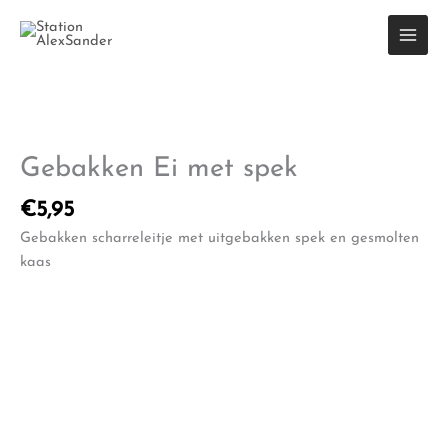
Ga
naar
de
inhoud
Gebakken Ei met spek
€
5,95
Gebakken scharreleitje met uitgebakken spek en gesmolten
kaas