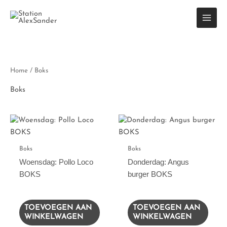
Ga
naar
de
inhoud
Home
/ Boks
Boks
Boks
Boks
Woensdag: Pollo Loco
Donderdag: Angus
BOKS
burger BOKS
€
9,50
€
9,50
TOEVOEGEN AAN
TOEVOEGEN AAN
WINKELWAGEN
WINKELWAGEN